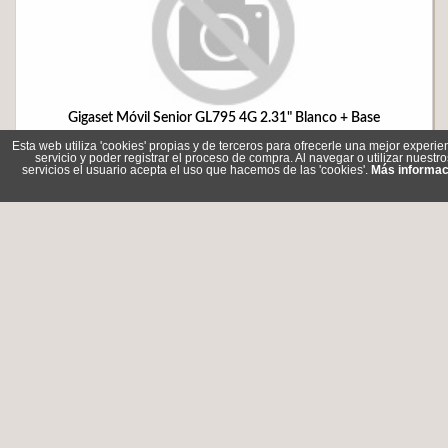
Gigaset Móvil Senior GL795 4G 2.31" Blanco + Base
Referencia: GL795W
Esta web utiliza 'cookies' propias y de terceros para ofrecerle una mejor experie
Marca: GIGASET
servicio y poder registrar el proceso de compra. Al navegar o utilizar nuestro
servicios el usuario acepta el uso que hacemos de las 'cookies'.
Más informac
59,20 €
Sin stock
Comprar