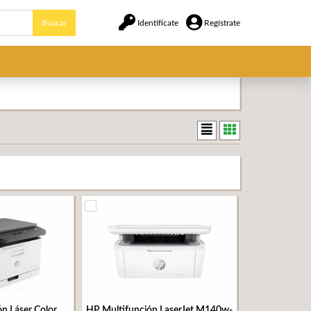
Buscar
Identifícate
Regístrate
n Láser Color
HP Multifunción LaserJet M140w-