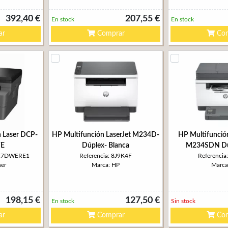
392,40 €
207,55 €
En stock
En stock
ar
Comprar
Com
n Laser DCP-
HP Multifunción LaserJet M234D-
HP Multifunció
E
Dúplex- Blanca
M234SDN Dú
627DWERE1
Referencia: 8J9K4F
Referenci
her
Marca: HP
Marca
198,15 €
127,50 €
En stock
Sin stock
ar
Comprar
Com