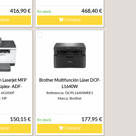
416,90 €
468,40 €
En stock
prar
Comprar
n Laserjet MFP
Brother Multifunción Láser DCP-
plex- ADF-
L1640W
a: 6GX00F
Referencia: DCPL1640WRE1
: HP
Marca: Brother
150,15 €
177,95 €
En stock
prar
Comprar