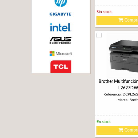
Sin stock
Compr
Brother Multifunció
L2627DW
Referencia: DCPL2
Marca: Brot
En stock
Compr