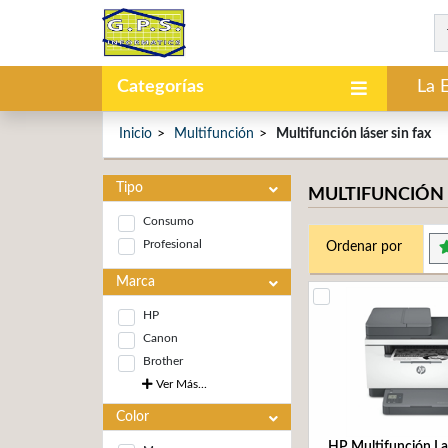
Categorías
La 
Inicio
Multifunción
Multifunción láser sin fax
Tipo
MULTIFUNCIÓN 
Consumo
Profesional
Ordenar por
Marca
HP
Canon
Brother
Ver Más...
Color
HP Multifunción La