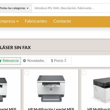
Todas las categorías
Empresa
Fabricantes
Contacto
LÁSER SIN FAX
Relevancia
Novedades
Precio
serjet MFP
HP Multifunción LaserJet MFP
HP Multifunció