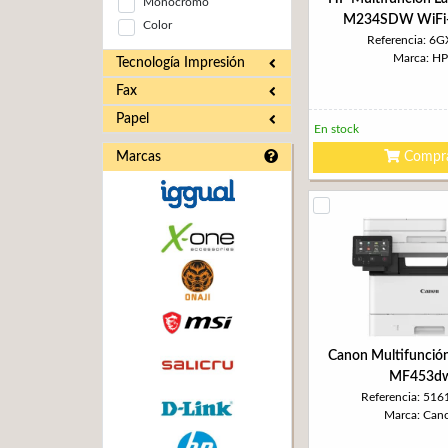
Monocromo
M234SDW WiFi-
Color
Referencia: 6
Marca: HP
Tecnología Impresión
Fax
Papel
En stock
Marcas
Compr
Canon Multifunció
MF453d
Referencia: 51
Marca: Can