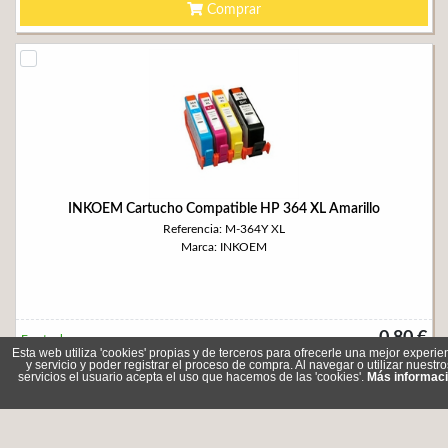
Comprar
INKOEM Cartucho Compatible HP 364 XL Amarillo
Referencia: M-364Y XL
Marca: INKOEM
0,80 €
En stock
Esta web utiliza 'cookies' propias y de terceros para ofrecerle una mejor experie
y servicio y poder registrar el proceso de compra. Al navegar o utilizar nuestro
Comprar
servicios el usuario acepta el uso que hacemos de las 'cookies'.
Más informac