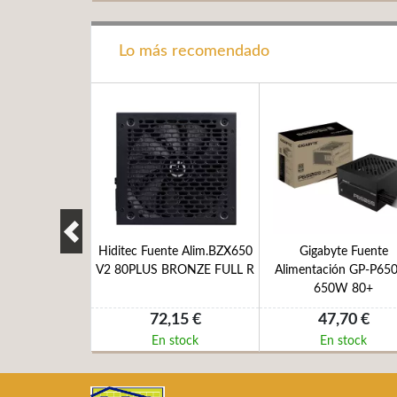
Lo más recomendado
e Alimentación
Hiditec Fuente Alim.BZX650
Gigabyte Fuente
0SAP 80+ 700W
V2 80PLUS BRONZE FULL R
Alimentación GP-P65
650W 80+
,05 €
72,15 €
47,70 €
 stock
En stock
En stock