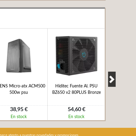
ENS Micro-atx ACM500
Hiditec Fuente Al. PSU
Cougar Caja
500w psu
BZ650 v2 80PLUS Bronze
Airface 
38,95 €
54,60 €
84,9
En stock
En stock
En s
nece atento a nuestras novedades y promociones