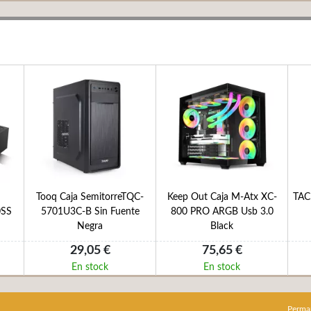
Tooq Caja SemitorreTQC-
Keep Out Caja M-Atx XC-
TAC
0SS
5701U3C-B Sin Fuente
800 PRO ARGB Usb 3.0
Negra
Black
29,05 €
75,65 €
En stock
En stock
Perma